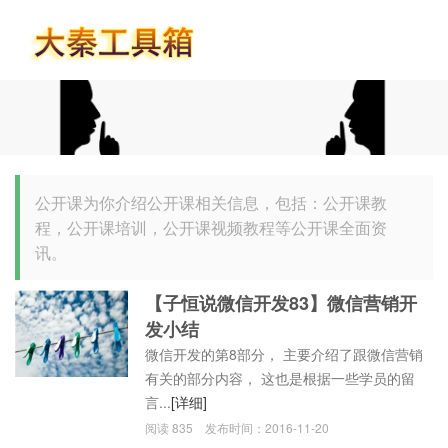
首页
公开课为你介绍公开课相关信息，包括：公开课教
程，公开课培训，公开课视频教程等公开课全面资
讯。
【子恒说微信开发83】微信营销开
发小结
微信开发的第8部分， 主要介绍了跟微信营销
有关的部分内容， 这也是根据一些学员的留
言...
[详细]
阅读
835
发布时间：
2016-11-20