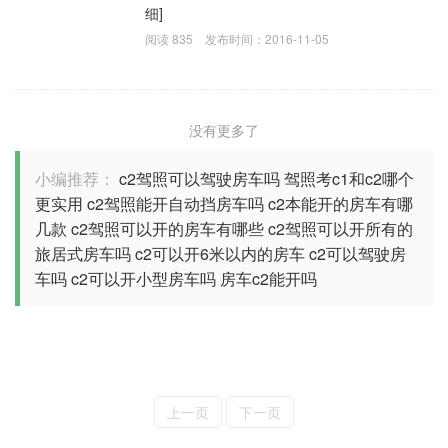
细]
阅读
835
发布时间：
2016-11-05
没有更多了
小编推荐：
c2驾照可以驾驶房车吗
驾照考c1和c2哪个
更实用
c2驾照能开自动挡房车吗
c2本能开的房车有哪
几款
c2驾照可以开的房车有哪些
c2驾照可以开所有的
旅居式房车吗
c2可以开6米以内的房车
c2可以驾驶房
车吗
c2可以开小型房车吗
房车c2能开吗
上一页
下一页