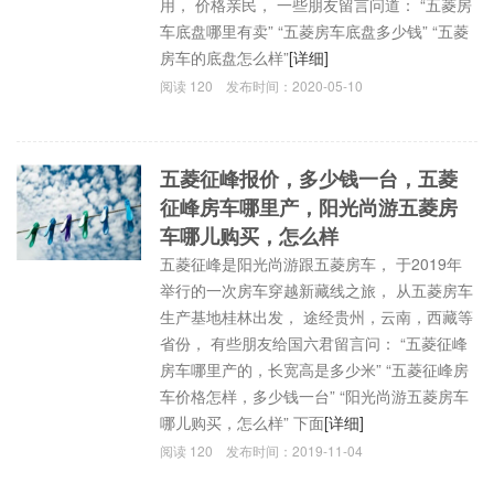
用， 价格亲民， 一些朋友留言问道： “五菱房
车底盘哪里有卖” “五菱房车底盘多少钱” “五菱
房车的底盘怎么样”
[详细]
阅读
120
发布时间：
2020-05-10
五菱征峰报价，多少钱一台，五菱
征峰房车哪里产，阳光尚游五菱房
车哪儿购买，怎么样
五菱征峰是阳光尚游跟五菱房车， 于2019年
举行的一次房车穿越新藏线之旅， 从五菱房车
生产基地桂林出发， 途经贵州，云南，西藏等
省份， 有些朋友给国六君留言问： “五菱征峰
房车哪里产的，长宽高是多少米” “五菱征峰房
车价格怎样，多少钱一台” “阳光尚游五菱房车
哪儿购买，怎么样” 下面
[详细]
阅读
120
发布时间：
2019-11-04