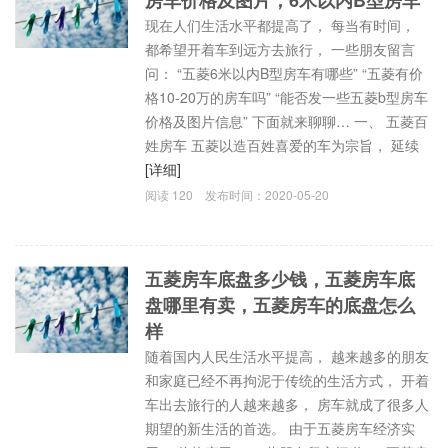
现在人们生活水平都提高了， 每当有时间，
都希望开着车到远方去旅行， 一些朋友留言
问： “五菱6米以内B型房车有哪些” “五菱有价
格10-20万的房车吗” “能否发一些五菱b型房车
价格及图片信息” 下面就来聊聊… 一、 五菱百
姓房车 五菱以造百姓喜爱的车为宗旨， 延续
[详细]
阅读
120
发布时间：
2020-05-20
五菱房车底盘多少钱，五菱房车底
盘哪里有卖，五菱房车的底盘怎么
样
随着国内人民生活水平提高， 越来越多的朋友
和家庭已经不再拘泥于传统的生活方式， 开着
车出去旅行的人越来越多， 房车就成了很多人
期望的新生活的首选。 由于五菱房车经济实