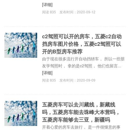
[详细]
阅读
835
发布时间：
2020-09-12
c2驾照可以开的房车，五菱c2自动
挡房车图片价格，五菱c2驾照可以
开的B型房车推荐
由于现在很多流行开自动挡轿车， 所以一些朋
友学驾照时， 拿的是c2驾照， 他们也留言...
[详细]
阅读
835
发布时间：
2020-09-09
五菱房车可以去川藏线，新藏线
吗，五菱房车能去珠峰大本营吗，
五菱房车能够去三亚，新疆吗
开着心爱的房车去旅行， 是一件很惬意的事