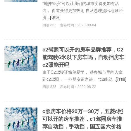
“地摊经济”可以让我们的城市变得更加有活
力， 街道变得更加热闹 自从总理提出地摊经
济...
[详细]
阅读
835
发布时间：
2020-09-04
c2驾照可以开的房车品牌推荐，C2
能驾驶6米以下房车吗，自动挡房车
c2照能开吗
由于C2驾驶证简单易学， 很多城市里的人拿
到c2驾照， 一些朋友留言讲： “c2能驾...
[详细]
阅读
835
发布时间：
2020-08-22
c照房车价格20万一30万，五菱c照
可以开的房车推荐，c1驾照房车推
荐自动挡，手动挡，国五国六价格