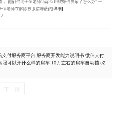
， 他们咨询子恒老师“app应用被微信屏蔽了怎么办” 一、
子恒老师在解除被微信屏蔽的
[详细]
03
信支付服务商平台
服务商开发能力说明书
微信支付
2驾照可以开什么样的房车
10万左右的房车自动挡
c2
下一页