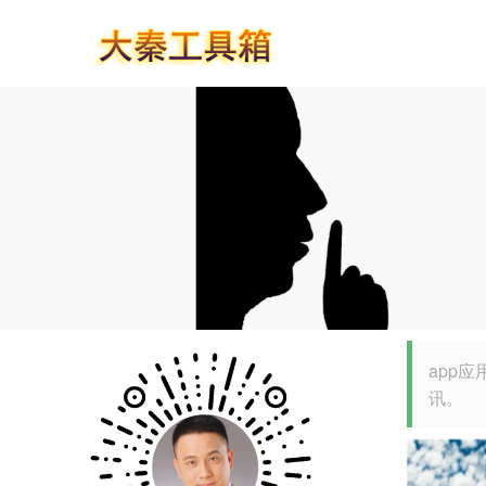
app
讯。