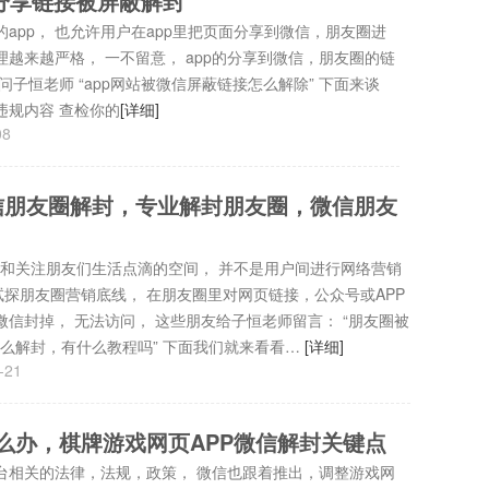
p分享链接被屏蔽解封
app， 也允许用户在app里把页面分享到微信，朋友圈进
理越来越严格， 一不留意， app的分享到微信，朋友圈的链
问子恒老师 “app网站被微信屏蔽链接怎么解除” 下面来谈
的违规内容 查检你的
[详细]
08
信朋友圈解封，专业解封朋友圈，微信朋友
和关注朋友们生活点滴的空间， 并不是用户间进行网络营销
试探朋友圈营销底线， 在朋友圈里对网页链接，公众号或APP
微信封掉， 无法访问， 这些朋友给子恒老师留言： “朋友圈被
怎么解封，有什么教程吗” 下面我们就来看看…
[详细]
-21
么办，棋牌游戏网页APP微信解封关键点
台相关的法律，法规，政策， 微信也跟着推出，调整游戏网