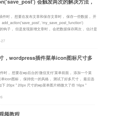
ction('save_post') 会触发两次的解决方法，
支付插件时， 想要在发布文章和保存文章时， 保存一些数据， 开
ction('save_post', 'my_save_post_function')
时触发的钩子， 但是发现新增文章时， 会把数据保存两次， 估计是
-27
尺寸，wordpress插件菜单icon图标尺寸多
付插件时， 想要在wp后台的‘微信支付’菜单前面， 添加一个菜
统菜单icon图标， 保持统一的风格， 测试了好多尺寸， 最后选
如下 20px * 20px 尺寸的wp菜单图片稍微大了些 16px *
26
开发视频教程