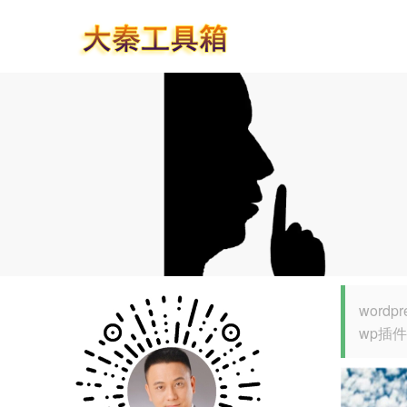
word
wp插