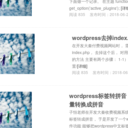
下面做一个记录。 在主题 function
get_option('active_plugins');
[详
阅读
835
发布时间：
2018-06-
wordpress去掉inde
在开发大秦付费视频网站时， 需要
index.php， 去掉这个后， 对
的方法 主要有两个步骤： 1-1） 
置/
[详细]
阅读
835
发布时间：
2018-06
wordpress标签转拼
量转换成拼音
子恒老师在开发大秦收费视频系统时，
标签转成拼音， 于是开发了一个wor
件功能 能够把wordpress中