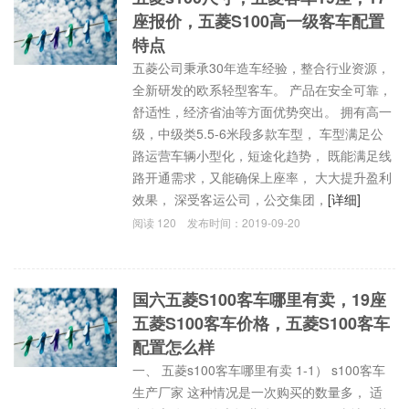
座报价，五菱S100高一级客车配置
特点
五菱公司秉承30年造车经验，整合行业资源，
全新研发的欧系轻型客车。 产品在安全可靠，
舒适性，经济省油等方面优势突出。 拥有高一
级，中级类5.5-6米段多款车型， 车型满足公
路运营车辆小型化，短途化趋势， 既能满足线
路开通需求，又能确保上座率， 大大提升盈利
效果， 深受客运公司，公交集团，
[详细]
阅读
120
发布时间：
2019-09-20
国六五菱S100客车哪里有卖，19座
五菱S100客车价格，五菱S100客车
配置怎么样
一、 五菱s100客车哪里有卖 1-1） s100客车
生产厂家 这种情况是一次购买的数量多， 适