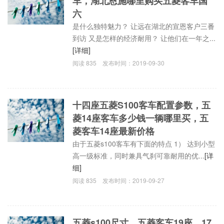
车，湖北恩施哪里购买五菱客车国
六
是什么独特魅力？ 让远在湖北的宣恩客户三番
到访 又是怎样的经济耐用？ 让他们在一年之...
[详细]
阅读
835
发布时间：
2019-09-30
十四座五菱S100客车配置参数，五
菱14座客车多少钱一辆哪里买，五
菱客车14座最新价格
由于五菱s100客车有下面的特点 1） 达到小型
高一级标准，同时兼具气刹可靠耐用的优...
[详
细]
阅读
835
发布时间：
2019-09-27
五菱s100尺寸，五菱客车19座，17