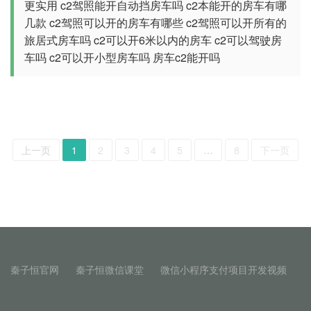
更实用
c2驾照能开自动挡房车吗
c2本能开的房车有哪
几款
c2驾照可以开的房车有哪些
c2驾照可以开所有的
旅居式房车吗
c2可以开6米以内的房车
c2可以驾驶房
车吗
c2可以开小型房车吗
房车c2能开吗
上一页
1
2
3
4
5
…
8
下一页
秦子恒官网
秦子恒微信课堂
微信小程序支付项目开发视频