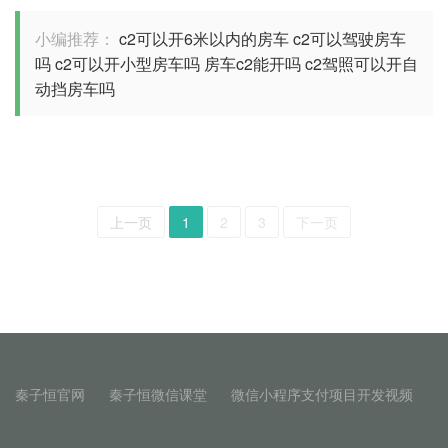
小编推荐：
c2可以开6米以内的房车
c2可以驾驶房车
吗
c2可以开小型房车吗
房车c2能开吗
c2驾照可以开自
动挡房车吗
上一页
1
2
3
下一页
秦子恒官网
秦子恒微信课堂
微信小程序支付项目开发视频