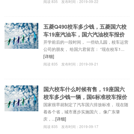
阅读
835
发布时间：
2019-09-22
五菱Q490校车多少钱，五菱国六校
车19座汽油车，国六汽油校车报价
开学前后的一段时间， 一些幼儿园，校车运营
公司的朋友， 给国六君留言： “现在校车1...
[详细]
阅读
835
发布时间：
2019-09-21
国六校车什么时候有售，19座国六
校车多少钱一辆，国6标准校车报价
国家很早就制定了汽车国六排放标准， 现在随
着各个省，城市逐步实施国六， 像广东肇
庆，...
[详细]
阅读
835
发布时间：
2019-09-17