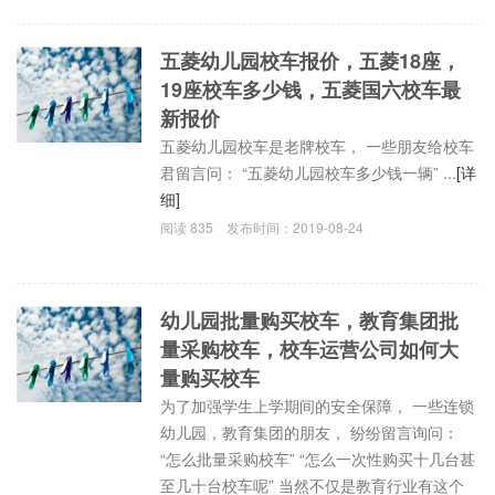
五菱幼儿园校车报价，五菱18座，
19座校车多少钱，五菱国六校车最
新报价
五菱幼儿园校车是老牌校车， 一些朋友给校车
君留言问： “五菱幼儿园校车多少钱一辆” ...
[详
细]
阅读
835
发布时间：
2019-08-24
幼儿园批量购买校车，教育集团批
量采购校车，校车运营公司如何大
量购买校车
为了加强学生上学期间的安全保障， 一些连锁
幼儿园，教育集团的朋友， 纷纷留言询问：
“怎么批量采购校车” “怎么一次性购买十几台甚
至几十台校车呢” 当然不仅是教育行业有这个