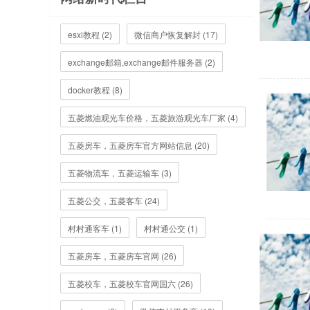
esxi教程 (2)
微信商户恢复解封 (17)
exchange邮箱,exchange邮件服务器 (2)
docker教程 (8)
五菱燃油观光车价格，五菱旅游观光车厂家 (4)
五菱房车，五菱房车官方网站信息 (20)
五菱物流车，五菱运输车 (3)
五菱公交，五菱客车 (24)
村村通客车 (1)
村村通公交 (1)
五菱房车，五菱房车官网 (26)
五菱校车，五菱校车官网国六 (26)