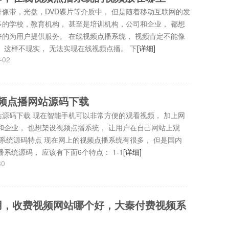
录像带，光盘，DVD碟片等介质中， 但是随着移动互联网的发
多的学校，教育机构， 甚至是培训机构，公司和企业， 都想
好的为用户提供服务。 在线视频点播系统， 视频肯定不能像
， 这样不现实， 无法实现在线视频点播。 下
[详细]
-02
频点播网站源码下载
源码下载 现在智能手机可以非常方便的观看视频， 加上网
和企业， 也想架设视频点播系统， 让用户在自己网站上观
播系统源码特点 现在网上的视频点播系统有很多， 但是国内
系统源码， 应该有下面6个特点： 1-1
[详细]
30
用，收费视频网站哪个好，大秦付费视频系