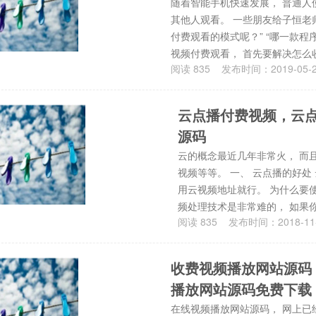
随着智能手机快速发展， 普通人
其他人观看。 一些朋友给子恒老
付费观看的模式呢？” “哪一款程
视频付费观看， 首先要解决怎么
阅读
835
发布时间：
2019-05-
云点播付费视频，云
源码
云的概念最近几年非常火， 而
视频等等。 一、 云点播的好处
用云视频地址就行。 为什么要使
频处理技术是非常难的， 如果
阅读
835
发布时间：
2018-11
收费视频播放网站源码
播放网站源码免费下载
在线视频播放网站源码， 网上已