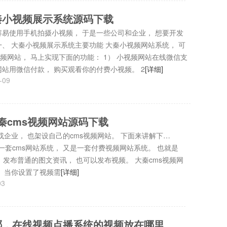
秦小视频展示系统源码下载
容易使用手机拍摄小视频， 于是一些公司和企业， 想要开发
一、 大秦小视频展示系统主要功能 大秦小视频网站系统， 可
频网站， 马上实现下面的功能： 1） 小视频网站在线微信支
站用微信付款， 购买观看你的付费小视频。 2
[详细]
-09
秦cms视频网站源码下载
或企业， 也架设自己的cms视频网站。 下面来讲解下…
是一套cms网站系统， 又是一套付费视频网站系统。 也就是
 发布普通的图文资讯， 也可以发布视频。 大秦cms视频网
 当你设置了视频需
[详细]
03
哪，在线视频点播系统的视频放在哪里