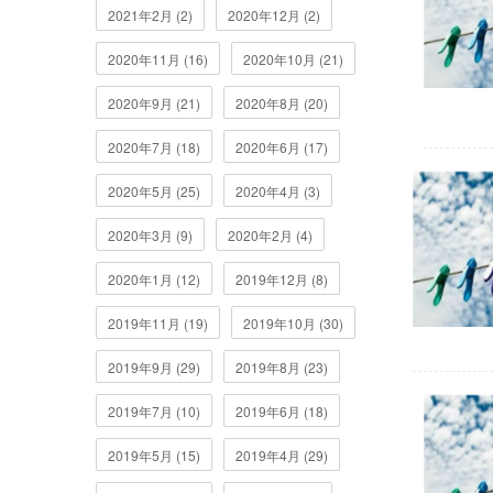
2021年2月 (2)
2020年12月 (2)
2020年11月 (16)
2020年10月 (21)
2020年9月 (21)
2020年8月 (20)
2020年7月 (18)
2020年6月 (17)
2020年5月 (25)
2020年4月 (3)
2020年3月 (9)
2020年2月 (4)
2020年1月 (12)
2019年12月 (8)
2019年11月 (19)
2019年10月 (30)
2019年9月 (29)
2019年8月 (23)
2019年7月 (10)
2019年6月 (18)
2019年5月 (15)
2019年4月 (29)