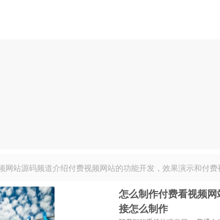
频网站源码频道介绍付费视频网站的功能开发，效果演示和付费
怎么制作付费看视频网
接怎么制作