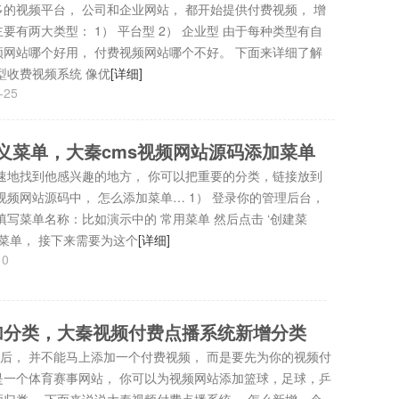
多的视频平台， 公司和企业网站， 都开始提供付费视频， 增
要有两大类型： 1） 平台型 2） 企业型 由于每种类型有自
频网站哪个好用， 付费视频网站哪个不好。 下面来详细了解
型收费视频系统 像优
[详细]
-25
义菜单，大秦cms视频网站源码添加菜单
速地找到他感兴趣的地方， 你可以把重要的分类，链接放到
视频网站源码中， 怎么添加菜单… 1） 登录你的管理后台，
 填写菜单名称：比如演示中的 常用菜单 然后点击 ‘创建菜
套菜单， 接下来需要为这个
[详细]
10
加分类，大秦视频付费点播系统新增分类
后， 并不能马上添加一个付费视频， 而是要先为你的视频付
是一个体育赛事网站， 你可以为视频网站添加篮球，足球，乒