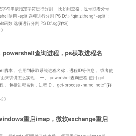
常会要把字符串按指定字符进行分割， 比如用空格，逗号或者分号
 -split 选项进行分割 PS D:\> "qin;zi;heng" -split ';'
split函数 选项进行分割 PS D:\&g
[详细]
10
程，powershell查询进程，ps获取进程名
ershell脚本， 会用到获取系统进程名称，进程ID等信息， 或者使
下面来讲讲怎么实现… 一、 powershell查询进程 使用 get-
包括进程名称，进程ID， get-process -name 'note*'
[详
-23
windows重启imap，微软exchange重启