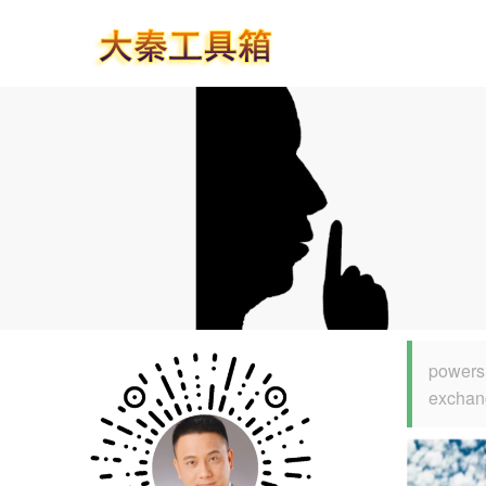
powe
exch