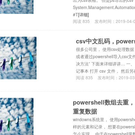
出为csv表格。 但是ps导出的cs
System.Management.Automation
#T
[详细]
阅读
835
发布时间：
2019-04-
csv中文乱码，powe
很多公司里， 使用csv处理数据，
或者通过powershell导入c
决方法” 下面来详细讲讲… 一
记事本 打开 csv 文件， 然后另
阅读
835
发布时间：
2019-03
powershell数组去重，
重复数据
windowns系统里， 使用pow
样的元素和记录， 想要在power
怎么实现… 由于在powershe