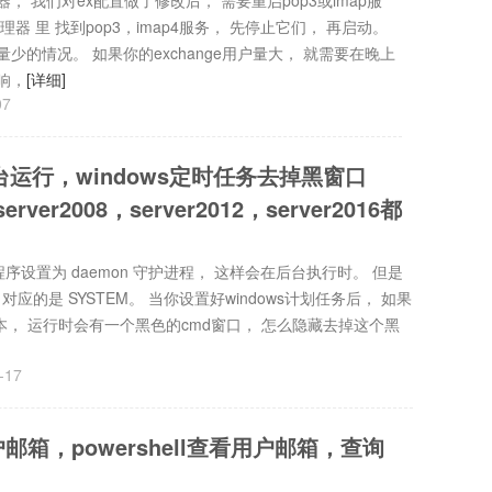
器， 我们对ex配置做了修改后， 需要重启pop3或imap服
理器 里 找到pop3，imap4服务， 先停止它们， 再启动。
数量少的情况。 如果你的exchange用户量大， 就需要在晚上
响，
[详细]
07
后台运行，windows定时任务去掉黑窗口
erver2008，server2012，server2016都
程序设置为 daemon 守护进程， 这样会在后台执行时。 但是
n， 对应的是 SYSTEM。 当你设置好windows计划任务后， 如果
hell脚本， 运行时会有一个黑色的cmd窗口， 怎么隐藏去掉这个黑
-17
户邮箱，powershell查看用户邮箱，查询