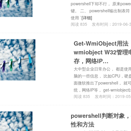
powershell下却不行， 原来po
键。 二、 powershell输出制表
使用 `
[详细]
阅读
835
发布时间：
2019-06-
Get-WmiObject用法，
wmiobject W3
存，网络IP…
大中型企业日常办公， 都是使用
脑的一些信息， 比如CPU，硬盘
面微软推出了powershell， 
统，网络IP等， get-wmiobjec
阅读
835
发布时间：
2019-05
powershell判断对
性和方法