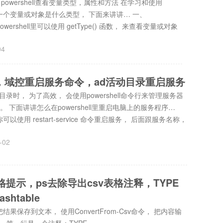
型，powershell查看变量类型，属性和方法 在学习和使用
要了解一个变量或对象是什么类型， 下面来讲讲… 一、
owershell里可以使用 getType() 函数， 来查看变量或对象
04
启服务，域控重启服务命令，ad活动目录重启服务
目录时， 为了高效， 会使用powershell命令行来管理服务器
下面讲讲怎么在powershell里重启电脑上的服务程序…
 你可以使用 restart-service 命令重启服务， 后面跟服务名称，
-02
sv表格提示，ps去除导出csv表格注释，TYPE
ashtable
会把结果保存到文本， 使用ConvertFrom-Csv命令， 把内容输