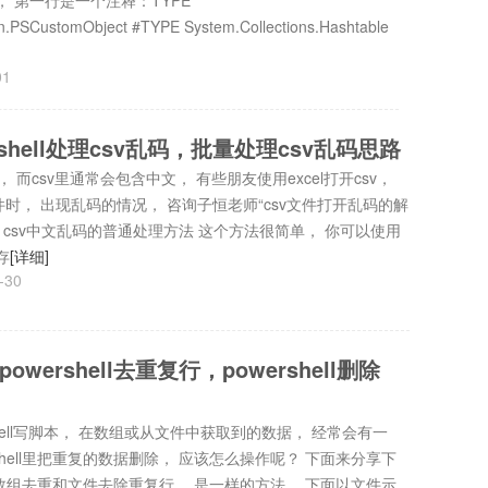
v， 第一行是一个注释：TYPE
.PSCustomObject #TYPE System.Collections.Hashtable
01
rshell处理csv乱码，批量处理csv乱码思路
 而csv里通常会包含中文， 有些朋友使用excel打开csv，
sv文件时， 出现乱码的情况， 咨询子恒老师“csv文件打开乱码的解
、 csv中文乱码的普通处理方法 这个方法很简单， 你可以使用
存
[详细]
-30
powershell去重复行，powershell删除
ershell写脚本， 在数组或从文件中获取到的数据， 经常会有一
shell里把重复的数据删除， 应该怎么操作呢？ 下面来分享下
ll里数组去重和文件去除重复行， 是一样的方法， 下面以文件示