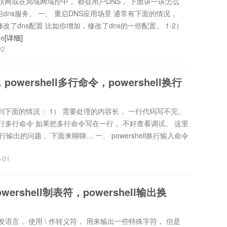
联网或在局域网域控中， 都会用户DNS， 下面讲一讲怎么
重启dns服务。 一、 重启DNS应用场景 通常有下面的情况，
修改了dns配置 比如你增加，修改了dns的一些配置。 1-2）
e
[详细]
02
，powershell多行命令，powershell换行
遇到下面的情况： 1） 需要处理的内容长， 一行代码写不完。
控制台执行多行命令 如果把多行命令写在一行， 不好查看调试。 这里
换行输出的问题， 下面来聊聊… 一、 powershell换行输入命令
-01
owershell制表符，powershell输出换
常的开发语言， 使用 \ 作转义符， 用来输出一些特殊字符， 但是