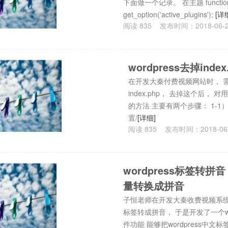
下面做一个记录。 在主题 function
get_option('active_plugins');
[详
阅读
835
发布时间：
2018-06-
wordpress去掉inde
在开发大秦付费视频网站时， 需要
index.php， 去掉这个后， 对
的方法 主要有两个步骤： 1-1） 
置/
[详细]
阅读
835
发布时间：
2018-06
wordpress标签转拼
量转换成拼音
子恒老师在开发大秦收费视频系统时，
标签转成拼音， 于是开发了一个wor
件功能 能够把wordpress中