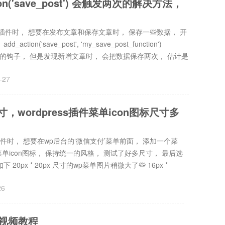
ction('save_post') 会触发两次的解决方法，
支付插件时， 想要在发布文章和保存文章时， 保存一些数据， 开
ction('save_post', 'my_save_post_function')
时触发的钩子， 但是发现新增文章时， 会把数据保存两次， 估计是
-27
尺寸，wordpress插件菜单icon图标尺寸多
付插件时， 想要在wp后台的‘微信支付’菜单前面， 添加一个菜
统菜单icon图标， 保持统一的风格， 测试了好多尺寸， 最后选
如下 20px * 20px 尺寸的wp菜单图片稍微大了些 16px *
26
开发视频教程