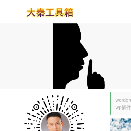
word
wp插