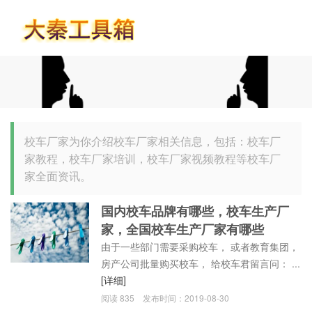
首页
校车厂家为你介绍校车厂家相关信息，包括：校车厂
家教程，校车厂家培训，校车厂家视频教程等校车厂
家全面资讯。
国内校车品牌有哪些，校车生产厂
家，全国校车生产厂家有哪些
由于一些部门需要采购校车， 或者教育集团，
房产公司批量购买校车， 给校车君留言问： ...
[详细]
阅读
835
发布时间：
2019-08-30