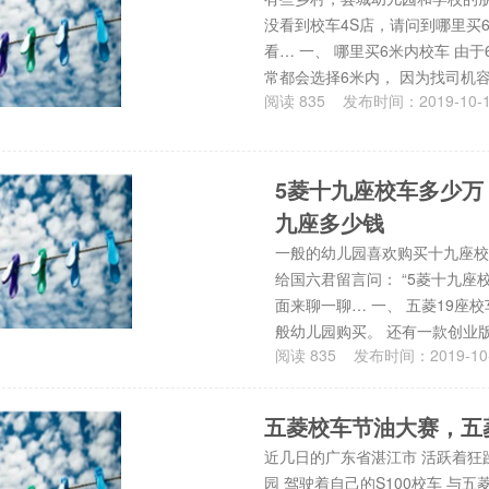
没看到校车4S店，请问到哪里买6
看… 一、 哪里买6米内校车 由
常都会选择6米内， 因为找司机
阅读
835
发布时间：
2019-10-
5菱十九座校车多少万
九座多少钱
一般的幼儿园喜欢购买十九座校
给国六君留言问： “5菱十九座校
面来聊一聊… 一、 五菱19座
般幼儿园购买。 还有一款创业
阅读
835
发布时间：
2019-10
五菱校车节油大赛，五
近几日的广东省湛江市 活跃着狂
园 驾驶着自己的S100校车 与