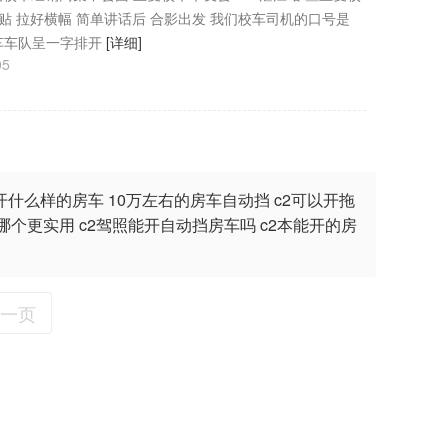
贴 拉好横幅 简单讲话后 合影出发 我们校车司机的口号是
校车车队呈一字排开
[详细]
05
开什么样的房车
10万左右的房车自动挡
c2可以开拖
2哪个更实用
c2驾照能开自动挡房车吗
c2本能开的房
一页