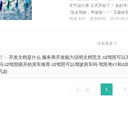
车节油大赛 正式开始了！ 贴好车
“安全驾驶，争做第一！” 五菱
阅读
835
发布时间：
2019-08-
没有更多了
荐：
开发文档是什么
服务商开发能力说明文档范文
c2驾照可以
吗
c2驾照能开的房车推荐
c2驾照可以驾驶房车吗
驾照考c1和c
几款
上一页
1
下