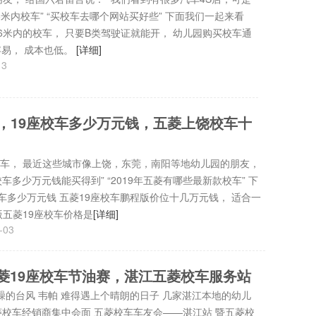
米内校车” “买校车去哪个网站买好些” 下面我们一起来看
于6米内的校车， 只要B类驾驶证就能开， 幼儿园购买校车通
容易， 成本也低。
[详细]
13
，19座校车多少万元钱，五菱上饶校车十
车， 最近这些城市像上饶，东莞，南阳等地幼儿园的朋友，
车多少万元钱能买得到” “2019年五菱有哪些最新款校车” 下
校车多少万元钱 五菱19座校车鹏程版价位十几万元钱， 适合一
版五菱19座校车价格是
[详细]
-03
菱19座校车节油赛，湛江五菱校车服务站
躁的台风 韦帕 难得遇上个晴朗的日子 几家湛江本地的幼儿
五菱校车经销商集中会面 五菱校车车友会——湛江站 暨五菱校