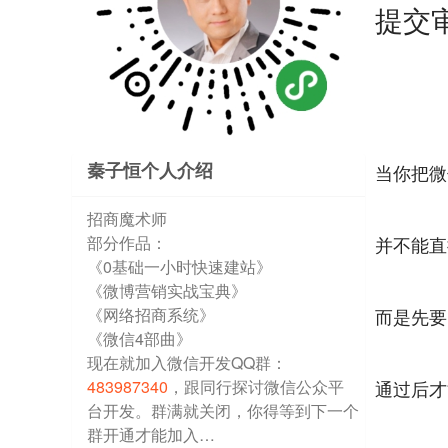
提交
秦子恒个人介绍
当你把微
招商魔术师
部分作品：
并不能直
《0基础一小时快速建站》
《微博营销实战宝典》
《网络招商系统》
而是先要
《微信4部曲》
现在就加入微信开发QQ群：
483987340
，跟同行探讨微信公众平
通过后才
台开发。群满就关闭，你得等到下一个
群开通才能加入…