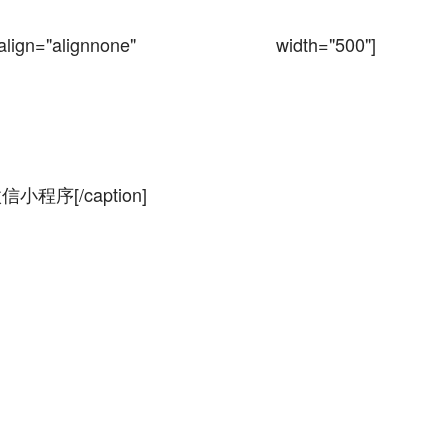
n="alignnone" width="500"]
信小程序[/caption]