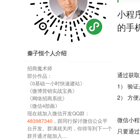
小程序
的手
秦子恒个人介绍
招商魔术师
通过获取
部分作品：
《0基础一小时快速建站》
1） 验
《微博营销实战宝典》
2） 方
《网络招商系统》
《微信4部曲》
现在就加入微信开发QQ群：
微信小程
483987340
，跟同行探讨微信公众平
台开发。群满就关闭，你得等到下一个
只要通过wx
群开通才能加入…