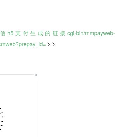
h5支付生成的链接cgi-bin/mmpayweb-
ckmweb?prepay_id=
