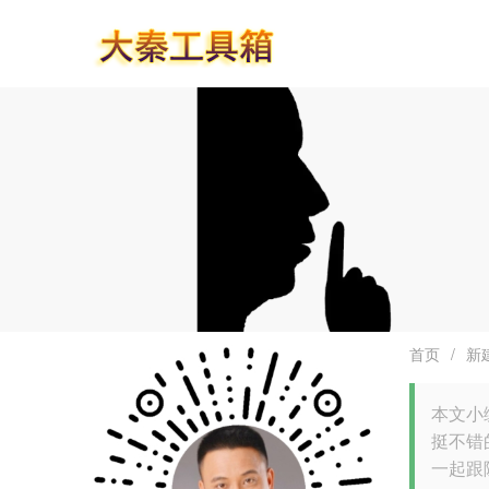
首页
/
新
本文小编
挺不错
一起跟