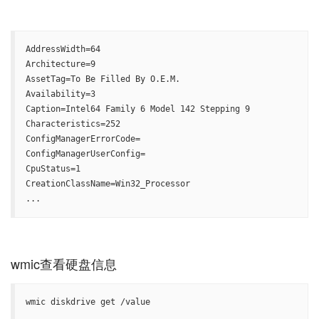
AddressWidth=64

Architecture=9

AssetTag=To Be Filled By O.E.M.

Availability=3

Caption=Intel64 Family 6 Model 142 Stepping 9

Characteristics=252

ConfigManagerErrorCode=

ConfigManagerUserConfig=

CpuStatus=1

CreationClassName=Win32_Processor

...