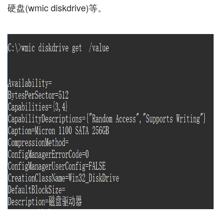
硬盘(wmic diskdrive)等。