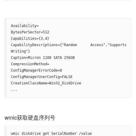
Availability=

BytesPerSector=512

Capabilities={3,4}

CapabilityDescriptions={"Random Access","Supports 
Writing"}

Caption=Micron 1100 SATA 256GB

CompressionMethod=

ConfigManagerErrorCode=0

ConfigManagerUserConfig=FALSE

CreationClassName=Win32_DiskDrive

...
wmic diskdrive get SerialNumber /value