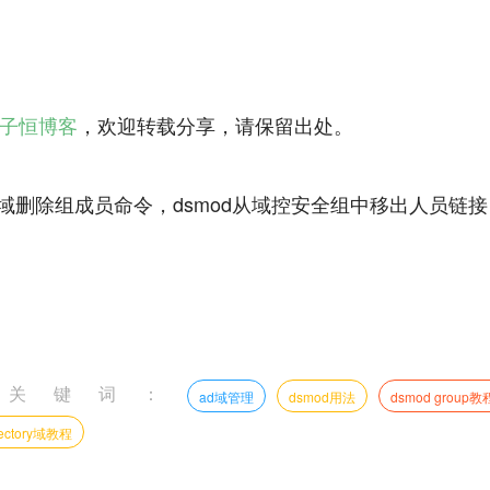
子恒博客
，欢迎转载分享，请保留出处。
ows域删除组成员命令，dsmod从域控安全组中移出人员链
文关键词：
ad域管理
dsmod用法
dsmod group教
irectory域教程