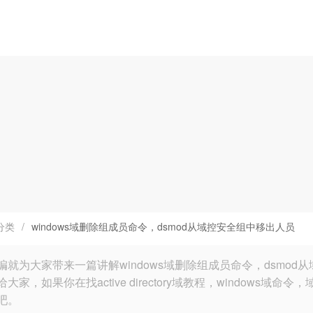
分类
/
windows域删除组成员命令，dsmod从域控安全组中移出人员
编就为大家带来一篇讲解windows域删除组成员命令，dsmo
大家，如果你在找active directory域教程，window
吧。