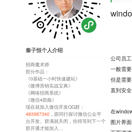
win
秦子恒个人介绍
公司员工
招商魔术师
一般需要
部分作品：
《0基础一小时快速建站》
但是需要
《微博营销实战宝典》
直到安全
《网络招商系统》
《微信4部曲》
现在就加入微信开发QQ群：
在wind
483987340
，跟同行探讨微信公众平
台开发。群满就关闭，你得等到下一个
图片界面
群开通才能加入…