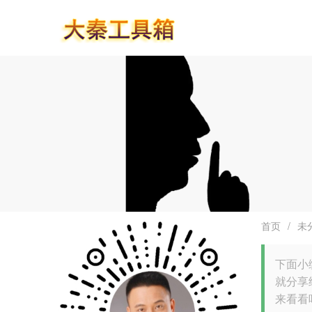
首页
/
未
下面小
就分享给
来看看