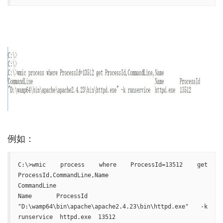
C:\>wmic process where ProcessId=13512 get 
ProcessId,CommandLine,Name

CommandLine                                                      
Name       ProcessId

"D:\wamp64\bin\apache\apache2.4.23\bin\httpd.exe" -k 
runservice  httpd.exe  13512