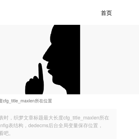
首页
title_maxlen所在位置
梦文章标题最大长度cfg_title_maxlen所在
fig表结构，dedecms后台全局变量保存位置，
看吧。