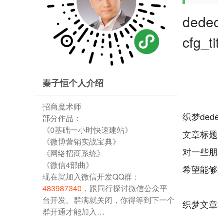
de
cfg_
秦子恒个人介绍
招商魔术师
织梦de
部分作品：
《0基础一小时快速建站》
文章标题
《微博营销实战宝典》
对一些朋
《网络招商系统》
《微信4部曲》
希望能够
现在就加入微信开发QQ群：
483987340
，跟同行探讨微信公众平
台开发。群满就关闭，你得等到下一个
织梦文章标
群开通才能加入…