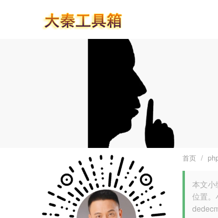
首页
/
ph
本文小编
位置。
ded