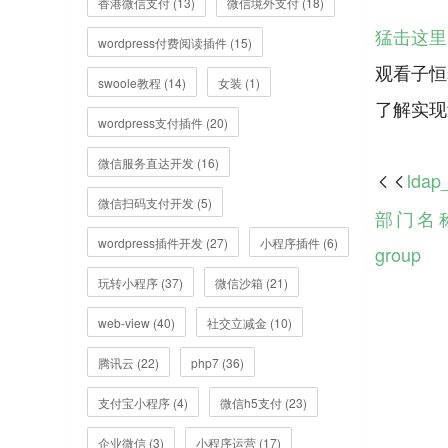
香港微信支付 (13)
微信境外支付 (18)
猛击这里
wordpress付费阅读插件 (15)
观看子恒
swoole教程 (14)
女装 (1)
wordpress支付插件 (20)
微信服务直达开发 (16)
lda

微信扫码支付开发 (5)
部门名称，l
wordpress插件开发 (27)
小程序插件 (6)
group
玩转小程序 (37)
微信沙箱 (21)
web-view (40)
社交立减金 (10)
腾讯云 (22)
php7 (36)
支付宝小程序 (4)
微信h5支付 (23)
企业微信 (3)
小程序运营 (17)