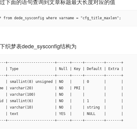
* from dede_sysconfig where varname = "cfg_title_maxlen";
---+----------------------+------+-----+---------+-------+

   | Type                 | Null | Key | Default | Extra |

---+----------------------+------+-----+---------+-------+

   | smallint(8) unsigned | NO   |     | 0       |       |

me | varchar(20)          | NO   | PRI |         |       |

   | varchar(100)         | NO   |     |         |       |

id | smallint(6)          | NO   |     | 1       |       |

   | varchar(10)          | NO   |     | string  |       |

   | text                 | YES  |     | NULL    |       |

---+----------------------+------+-----+---------+-------+