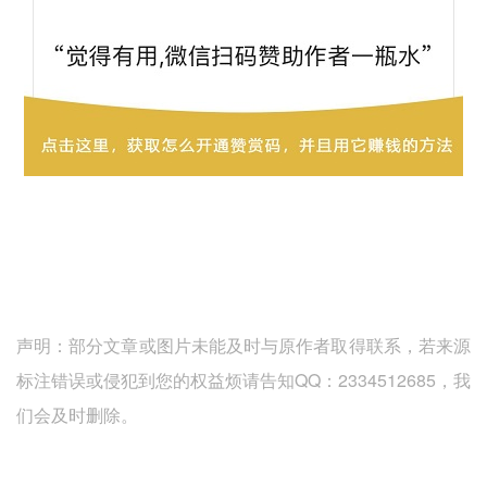
声明：部分文章或图片未能及时与原作者取得联系，若来源
标注错误或侵犯到您的权益烦请告知QQ：2334512685，我
们会及时删除。