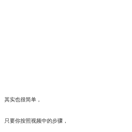
其实也很简单，
只要你按照视频中的步骤，