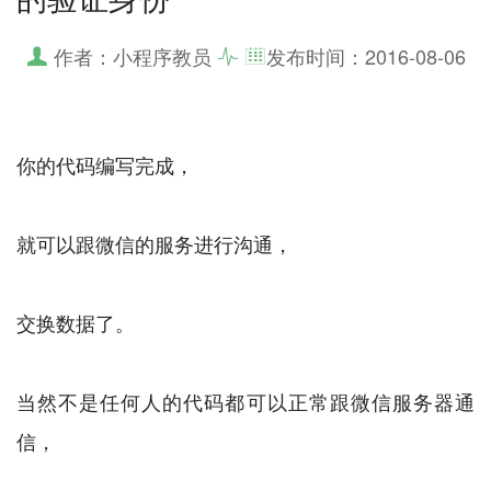
作者：小程序教员
发布时间：
2016-08-06
你的代码编写完成，
就可以跟微信的服务进行沟通，
交换数据了。
当然不是任何人的代码都可以正常跟微信服务器通
信，