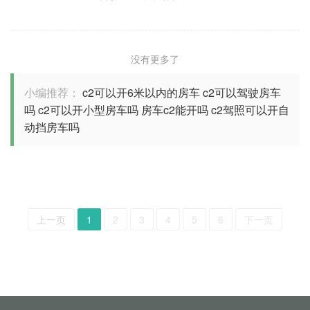
没有更多了
小编推荐：
c2可以开6米以内的房车
c2可以驾驶房车
吗
c2可以开小型房车吗
房车c2能开吗
c2驾照可以开自
动挡房车吗
上一页
1
2
3
4
5
6
下一页