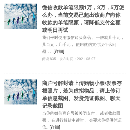
微信收款单笔限额1万，3万，5万怎
么办，当前交易已超出该商户向你
收款的单笔限额，请降低支付金额
或明日再试
我们平时使用微信购买商品， 一般就几十元，
几百元，几千元， 使用微信支付没什么问
题，...
[详细]
阅读
835
发布时间：
2021-08-07
商户号解封请上传购物小票/发票存
根照片，若为虚拟物品，请上传订
单信息截图、发货凭证截图、聊天
记录截图
当你的微信商户号被关闭支付， 或者收款限
额， 在进行解封申诉时， 会要求你提供凭证
信...
[详细]