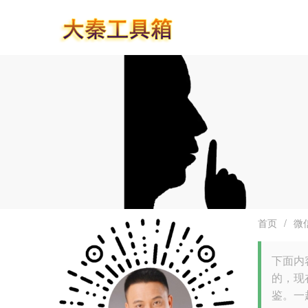
首页
/
微
下面内
的，现
鉴。一