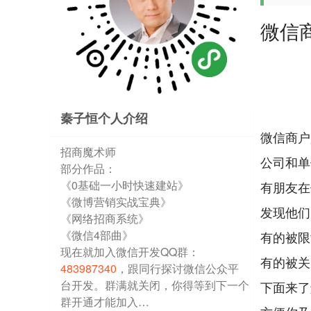
微信
秦子恒个人介绍
微信商户
招商魔术师
公司和单
部分作品：
《0基础一小时快速建站》
有朋友在
《微博营销实战宝典》
发现他们
《网络招商系统》
《微信4部曲》
有的被限
现在就加入微信开发QQ群：
有的被关
483987340
，跟同行探讨微信公众平
台开发。群满就关闭，你得等到下一个
下面来了
群开通才能加入…