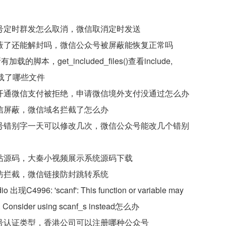
号定时群发怎么取消，微信取消定时发送
蔽了还能解封吗，微信公众号被屏蔽能恢复正常吗
加载的脚本，get_included_files()查看include,
e加载了哪些文件
开通微信支付被拒绝，申请微信境外支付没通过怎么办
信屏蔽，微信域名拦截了怎么办
号错别字一天可以修改几次，微信公众号能改几个错别
站源码，大秦小视频展示系统源码下载
防拦截，微信链接防封跳转系统
dio 出现C4996: 'scanf': This function or variable may
. Consider using scanf_s instead怎么办
号认证类型，香港公司可以注册哪种公众号