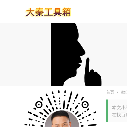
首页
/
微
本文小
在找百