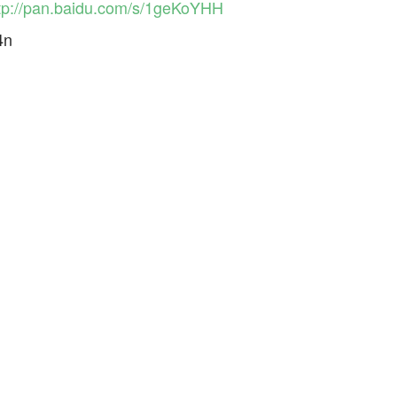
tp://pan.baidu.com/s/1geKoYHH
4n