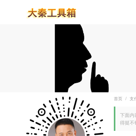
首页
/
支
下面内
得挺不