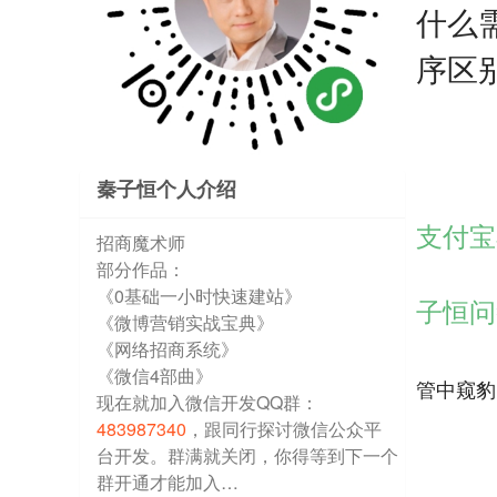
什么
序区
秦子恒个人介绍
支付宝
招商魔术师
部分作品：
《0基础一小时快速建站》
子恒问
《微博营销实战宝典》
《网络招商系统》
《微信4部曲》
管中窥豹
现在就加入微信开发QQ群：
483987340
，跟同行探讨微信公众平
台开发。群满就关闭，你得等到下一个
群开通才能加入…