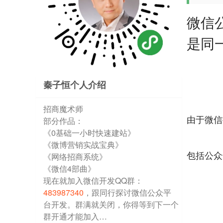
微信
是同
秦子恒个人介绍
招商魔术师
由于微信
部分作品：
《0基础一小时快速建站》
《微博营销实战宝典》
包括公众
《网络招商系统》
《微信4部曲》
现在就加入微信开发QQ群：
483987340
，跟同行探讨微信公众平
台开发。群满就关闭，你得等到下一个
群开通才能加入…