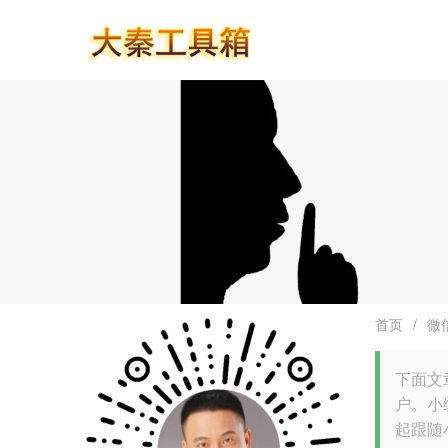
首页
/
微
下面文
户。小
起跟随