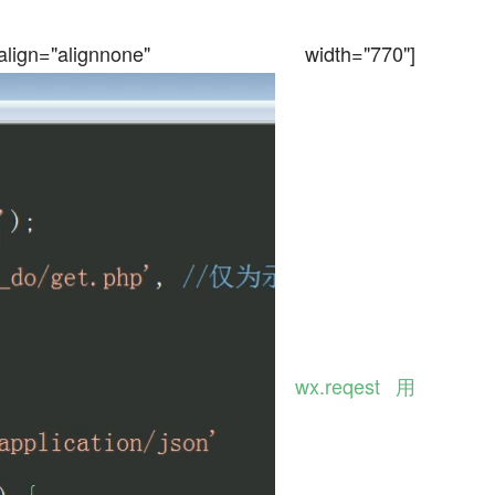
n="alignnone" width="770"]
wx.reqest用