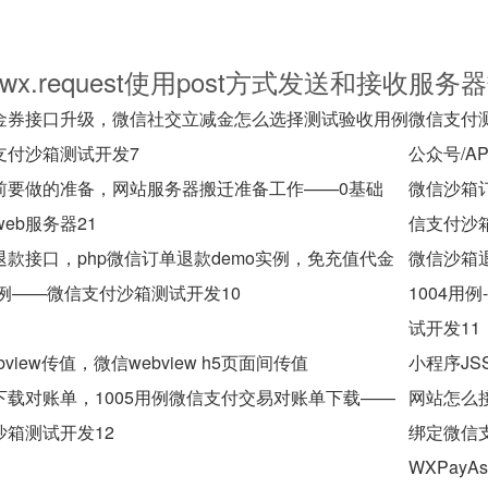
wx.request使用post方式发送和接收服
金券接口升级，微信社交立减金怎么选择测试验收用例
微信支付测
支付沙箱测试开发7
公众号/A
前要做的准备，网站服务器搬迁准备工作——0基础
微信沙箱
装web服务器21
信支付沙
款接口，php微信订单退款demo实例，免充值代金
微信沙箱
用例——微信支付沙箱测试开发10
1004用
试开发11
view传值，微信webview h5页面间传值
小程序JSS
下载对账单，1005用例微信支付交易对账单下载——
网站怎么
沙箱测试开发12
绑定微信
WXPay