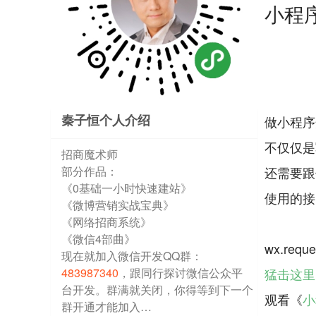
小程序
秦子恒个人介绍
做小程序
不仅仅是写
招商魔术师
部分作品：
还需要跟
《0基础一小时快速建站》
使用的接口
《微博营销实战宝典》
《网络招商系统》
《微信4部曲》
现在就加入微信开发QQ群：
483987340
，跟同行探讨微信公众平
猛击这里
台开发。群满就关闭，你得等到下一个
观看《
小
群开通才能加入…