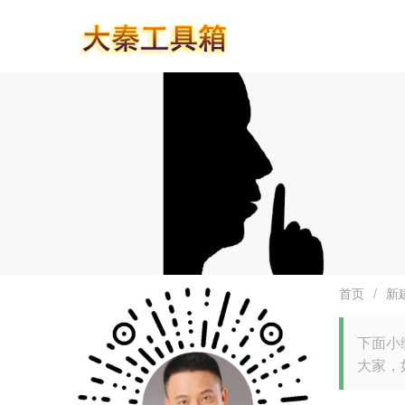
首页
/
新
下面小
大家，