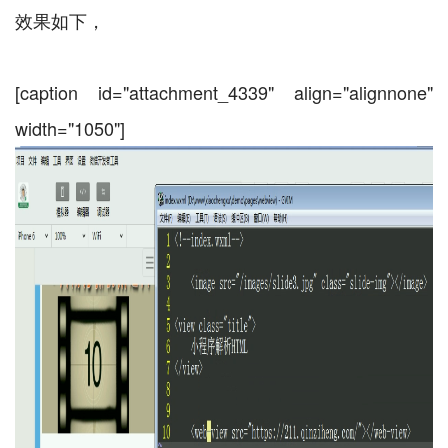
效果如下，
[caption id="attachment_4339" align="alignnone"
width="1050"]