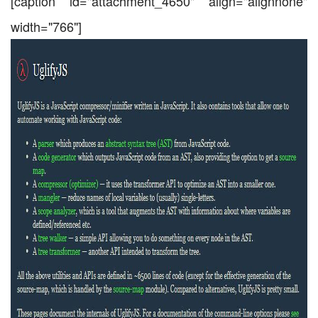
[caption id="attachment_4650" align="alignnone"
width="766"]