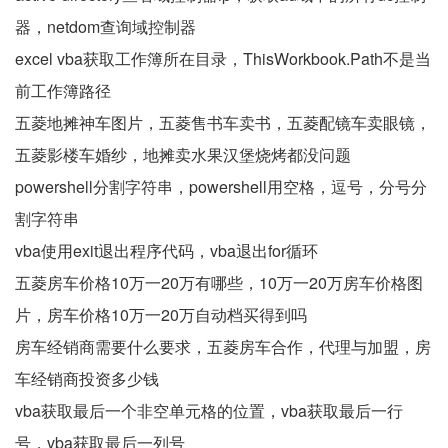
器，netdom查询域控制器
excel vba获取工作簿所在目录，ThisWorkbook.Path不是当
前工作簿路径
五菱地摊神车图片，五菱售书车卖书，五菱配镜车卖眼镜，
五菱影楼车婚纱，地摊卖水果汉堡烧烤都没问题
powershell分割字符串，powershell用空格，逗号，分号分
割字符串
vba使用exit退出程序代码，vba退出for循环
五菱房车价格10万一20万有哪些，10万一20万房车价格图
片，房车价格10万一20万自动档买得到吗
房车经销商需要什么要求，五菱房车合作，代理与加盟，房
车经销商投资多少钱
vba获取最后一个非空单元格的位置，vba获取最后一行
号，vba获取最后一列号