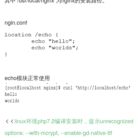
linux环境php7.2编译安装时，提示unrecognized

options: --with-mcrypt, --enable-gd-native-ttf