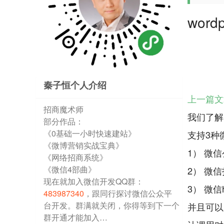
wor
秦子恒个人介绍
上一篇文
招商魔术师
我们了解
部分作品：
《0基础一小时快速建站》
支持3种
《微博营销实战宝典》
1） 微
《网络招商系统》
《微信4部曲》
2） 微
现在就加入微信开发QQ群：
3） 微信
483987340
，跟同行探讨微信公众平
台开发。群满就关闭，你得等到下一个
并且可以
群开通才能加入…