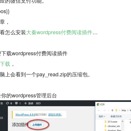
应的微信支付功能。
os}}
章，
看怎么安装
大秦wordpress付费阅读插件
…
下载
，
上会看到一个pay_read.zip的压缩包。