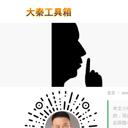
首页
/
wo
本文小
的，现在
起跟随