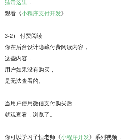
猛击这里
，
观看《
小程序支付开发
》
3-2） 付费阅读
你在后台设计隐藏付费阅读内容，
这些内容，
用户如果没有购买，
是无法查看的。
当用户使用微信支付购买后，
就观查看，浏览了。
你可以学习子恒老师《
小程序开发
》系列视频，