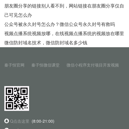
朋友圈分享的链接别人看不到，网站链接在朋友圈分享仅自
己可见怎么办
公众号被永久封号怎么办？微信公众号永久封号有救吗
视频点播系统视频放哪，在线视频点播系统的视频放在哪里
微信防封域名技术，微信防封域名多少钱
秦子恒官网
秦子恒微信课堂
微信小程序支付项目开发视频
Q点击这里
(8:00-21:00)