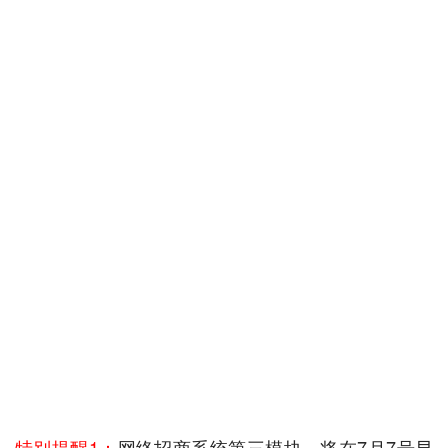
特别提醒1：
网络招商系统第三模块，将在7月7号早