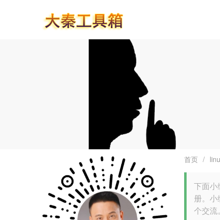
首页
/
lin
下面小编
册。小
个交流