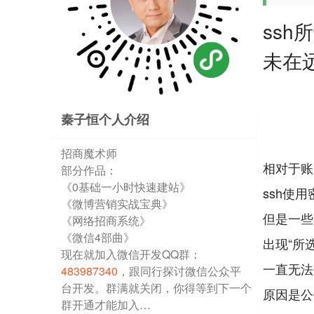
ssh
未在
秦子恒个人介绍
招商魔术师
相对于账
部分作品：
《0基础一小时快速建站》
ssh使
《微博营销实战宝典》
但是一些
《网络招商系统》
《微信4部曲》
出现“所
现在就加入微信开发QQ群：
一直无法
483987340
，跟同行探讨微信公众平
台开发。群满就关闭，你得等到下一个
原因是公钥
群开通才能加入…