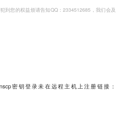
您的权益烦请告知QQ：2334512685，我们会及
, winscp密钥登录未在远程主机上注册链接：