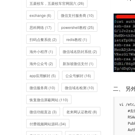
五菱校车，五菱校车官网国六 (26)
exchange (6)
微信支付服务商 (10)
思科网络 (17)
powershell教程 (25)
扫码点餐系统 (2)
redis教程 (1)
海外小程序 (1)
微信域名防封系统 (2)
海外公众号 (2)
新加坡微信支付 (1)
app应用解封 (5)
公众号解封 (16)
微信服务商 (10)
微信域名检测 (10)
恢复微信屏蔽网站 (110)
vi /etc
    #去掉下面的注释

微信功能直达 (3)
老来网认证教程 (8)
    RSAAuthentication yes

付费视频网站源码 (34)
    PubkeyAuthentication yes
