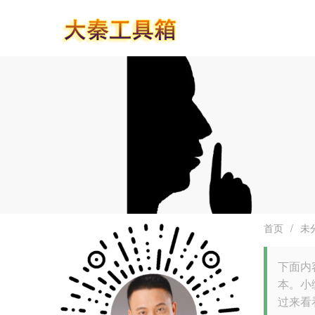
首页
/
未
下面内容
本。小
过来看