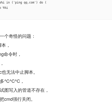
%%i in ('ping qq.com') do (

一个奇怪的问题：
脚本，
ng命令时，
，
l+c也无法中止脚本。
^C^C^C，
试图写入的管道不存在，
把cmd强行关闭。