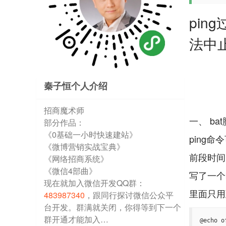
pin
法中止
秦子恒个人介绍
招商魔术师
一、 ba
部分作品：
《0基础一小时快速建站》
ping
《微博营销实战宝典》
前段时间
《网络招商系统》
《微信4部曲》
写了一个
现在就加入微信开发QQ群：
483987340
，跟同行探讨微信公众平
台开发。群满就关闭，你得等到下一个
群开通才能加入…
@echo of