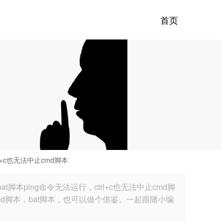
首页
l+c也无法中止cmd脚本
本ping命令无法运行，ctrl+c也无法中止cmd脚
md脚本，bat脚本，也可以做个借鉴。一起跟随小编