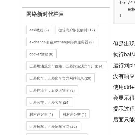
for /f 
    echo %%i

网络新时代栏目
)
esxi教程 (2)
微信商户恢复解封 (17)
exchange邮箱,exchange邮件服务器 (2)
但是出现
执行bat
docker教程 (8)
运行到pi
五菱燃油观光车价格，五菱旅游观光车厂家 (4)
没有响应
五菱房车，五菱房车官方网站信息 (20)
使用ctr
五菱物流车，五菱运输车 (3)
会显示很多
五菱公交，五菱客车 (24)
提示过程
村村通客车 (1)
村村通公交 (1)
后面只能
五菱房车，五菱房车官网 (26)