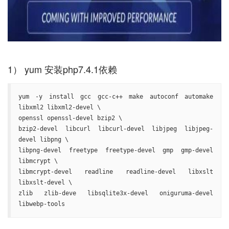
yum -y install gcc gcc-c++ make autoconf automake 
libxml2 libxml2-devel \

openssl openssl-devel bzip2 \

bzip2-devel libcurl libcurl-devel libjpeg libjpeg-
devel libpng \

libpng-devel freetype freetype-devel gmp gmp-devel 
libmcrypt \

libmcrypt-devel readline readline-devel libxslt 
libxslt-devel \

zlib zlib-deve libsqlite3x-devel oniguruma-devel 
libwebp-tools