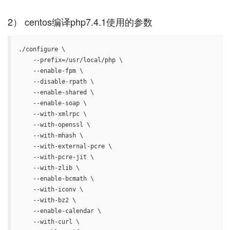
./configure \

    --prefix=/usr/local/php \

    --enable-fpm \

    --disable-rpath \

    --enable-shared \

    --enable-soap \

    --with-xmlrpc \

    --with-openssl \

    --with-mhash \

    --with-external-pcre \

    --with-pcre-jit \

    --with-zlib \

    --enable-bcmath \

    --with-iconv \

    --with-bz2 \

    --enable-calendar \

    --with-curl \
