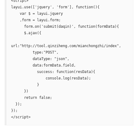
<script>

layui.use(['jquery', 'form'], function(){

    var $ = layui.jquery

    ,form = layui.form;

      form.on('submit(daqin)', function(formData){

      $.ajax({

url:"http://tool.qinziheng.com/mianchongzhi/index",

          type:"POST",

          dataType: "json",

          data:formData.field,

            success: function(resData){

                console.log(resData);

            }

      })

      return false;

  });

});

</script>