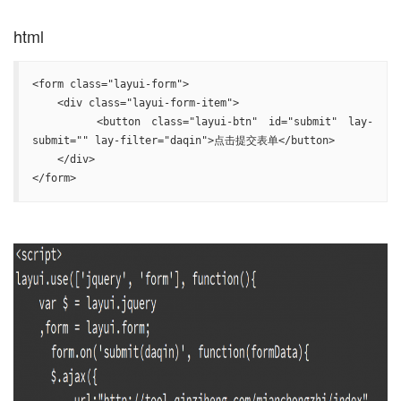
<form class="layui-form">

    <div class="layui-form-item">

      <button class="layui-btn" id="submit" lay-
submit="" lay-filter="daqin">点击提交表单</button>

    </div>

</form>