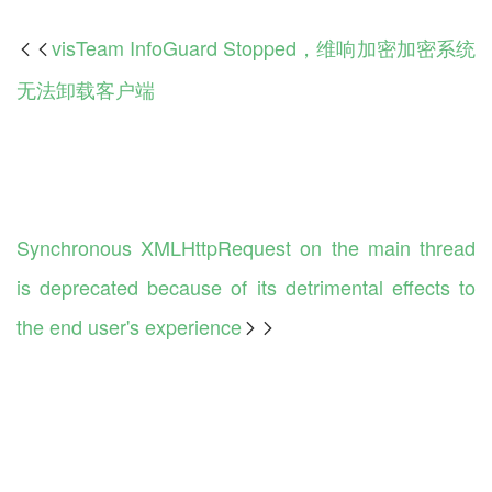
visTeam InfoGuard Stopped，维响加密加密系统

无法卸载客户端
Synchronous XMLHttpRequest on the main thread
is deprecated because of its detrimental effects to
the end user's experience
