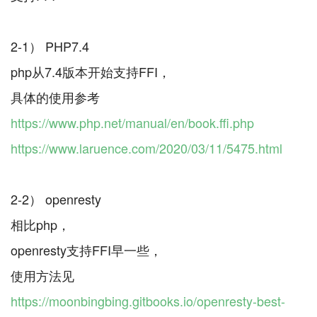
2-1） PHP7.4
php从7.4版本开始支持FFI，
https://www.php.net/manual/en/book.ffi.php
https://www.laruence.com/2020/03/11/5475.html
2-2） openresty
相比php，
openresty支持FFI早一些，
https://moonbingbing.gitbooks.io/openresty-best-