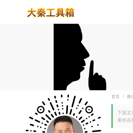
首页
/
微
下面文
果你在