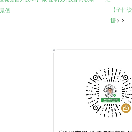
【子恒说
景值
据
