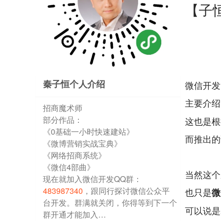
【子
秦子恒个人介绍
微信开发
主要介绍
招商魔术师
部分作品：
这也是根
《0基础一小时快速建站》
而推出的
《微博营销实战宝典》
《网络招商系统》
《微信4部曲》
当然这个
现在就加入微信开发QQ群：
483987340
，跟同行探讨微信公众平
也只是
微
台开发。群满就关闭，你得等到下一个
可以说是
群开通才能加入…