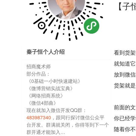
【子
秦子恒个人介绍
看到货架
就知道它
招商魔术师
部分作品：
放到微信
《0基础一小时快速建站》
货架就是
《微博营销实战宝典》
《网络招商系统》
《微信4部曲》
前面的文
现在就加入微信开发QQ群：
483987340
，跟同行探讨微信公众平
你已经学
台开发。群满就关闭，你得等到下一个
随着你不
群开通才能加入…