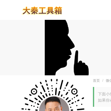
首页
/
微
下面小
如果你