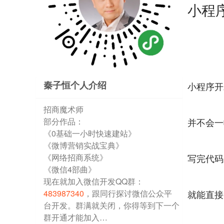
小程
秦子恒个人介绍
小程序开
招商魔术师
部分作品：
并不会一
《0基础一小时快速建站》
《微博营销实战宝典》
《网络招商系统》
写完代码
《微信4部曲》
现在就加入微信开发QQ群：
483987340
，跟同行探讨微信公众平
就能直接
台开发。群满就关闭，你得等到下一个
群开通才能加入…