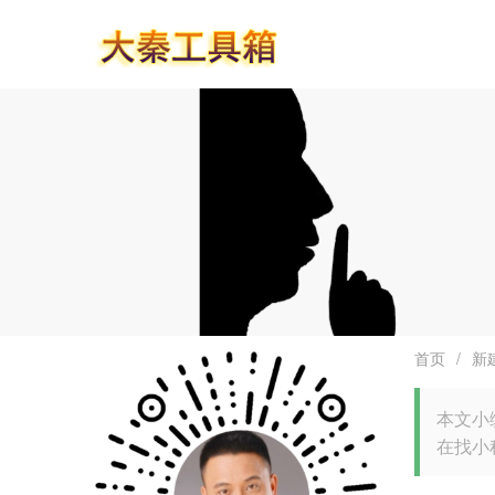
首页
/
新
本文小
在找小