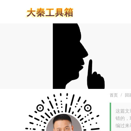
首页
/
回
这篇文章
错的，
编过来