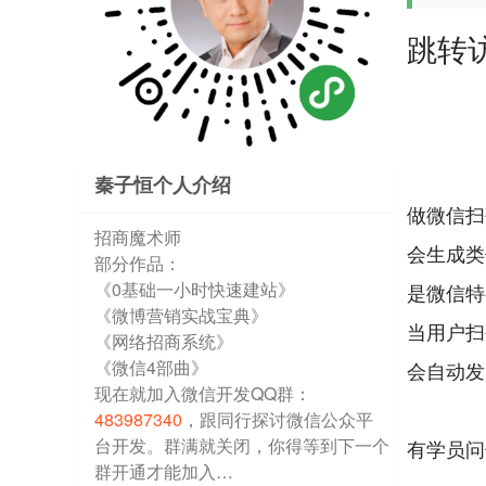
跳转访问
秦子恒个人介绍
做微信扫
招商魔术师
会生成类似w
部分作品：
《0基础一小时快速建站》
是微信特
《微博营销实战宝典》
当用户扫
《网络招商系统》
《微信4部曲》
会自动发
现在就加入微信开发QQ群：
483987340
，跟同行探讨微信公众平
台开发。群满就关闭，你得等到下一个
有学员问
群开通才能加入…