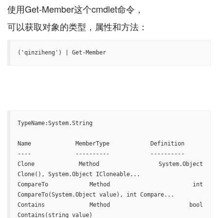
使用Get-Member这个cmdlet命令，
('qinziheng') | Get-Member
TypeName:System.String

Name             MemberType            Definition

----             ----------            ----------

Clone            Method                System.Object 
Clone(), System.Object ICloneable...

CompareTo        Method                int 
CompareTo(System.Object value), int Compare...

Contains         Method                bool 
Contains(string value)
