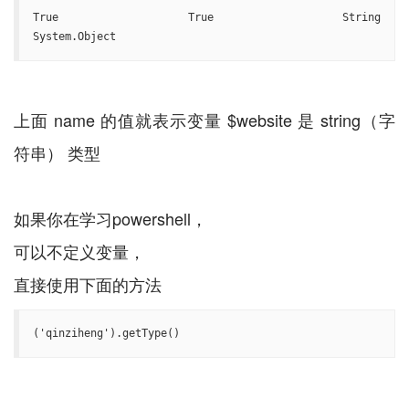
True     True     String                                   
System.Object
上面 name 的值就表示变量 $website 是 string（字
符串） 类型
如果你在学习powershell，
可以不定义变量，
('qinziheng').getType()