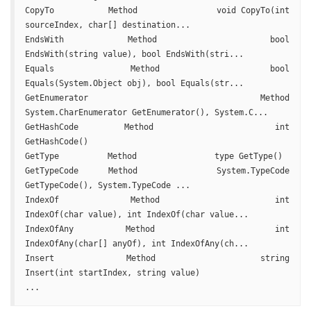
CopyTo           Method                void CopyTo(int 
sourceIndex, char[] destination...

EndsWith         Method                bool 
EndsWith(string value), bool EndsWith(stri...

Equals           Method                bool 
Equals(System.Object obj), bool Equals(str...

GetEnumerator    Method                
System.CharEnumerator GetEnumerator(), System.C...

GetHashCode      Method                int 
GetHashCode()

GetType          Method                type GetType()

GetTypeCode      Method                System.TypeCode 
GetTypeCode(), System.TypeCode ...

IndexOf          Method                int 
IndexOf(char value), int IndexOf(char value...

IndexOfAny       Method                int 
IndexOfAny(char[] anyOf), int IndexOfAny(ch...

Insert           Method                string 
Insert(int startIndex, string value)

...