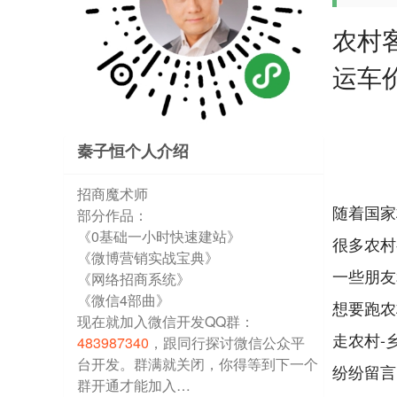
农村
运车
秦子恒个人介绍
招商魔术师
随着国家
部分作品：
《0基础一小时快速建站》
很多农村
《微博营销实战宝典》
一些朋友
《网络招商系统》
《微信4部曲》
想要跑农
现在就加入微信开发QQ群：
走农村-
483987340
，跟同行探讨微信公众平
台开发。群满就关闭，你得等到下一个
纷纷留言
群开通才能加入…