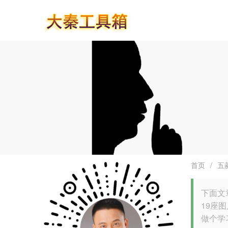
首页
/
五
下面文
19座
做个学