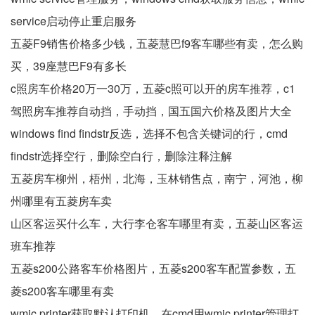
service启动停止重启服务
五菱F9销售价格多少钱，五菱慧巴f9客车哪些有卖，怎么购
买，39座慧巴F9有多长
c照房车价格20万一30万，五菱c照可以开的房车推荐，c1
驾照房车推荐自动挡，手动挡，国五国六价格及图片大全
windows find findstr反选，选择不包含关键词的行，cmd
findstr选择空行，删除空白行，删除注释注解
五菱房车柳州，梧州，北海，玉林销售点，南宁，河池，柳
州哪里有五菱房车卖
山区客运买什么车，大行李仓客车哪里有卖，五菱山区客运
班车推荐
五菱s200公路客车价格图片，五菱s200客车配置参数，五
菱s200客车哪里有卖
wmic printer获取默认打印机，在cmd用wmic printer管理打