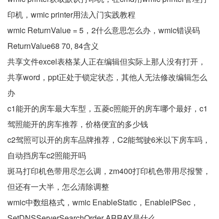
印机，wmic printer用法入门实践教程
wmic ReturnValue = 5，2什么意思怎么办，wmic错误码
ReturnValue68 70, 84含义
共享文件excel表格某人正在编辑但实际上那人没有打开，
共享word，ppt正处于锁定状态，其他人无法修改编辑怎么
办
c1能开的房车最大车型，五菱c照能开的房车哪个最好，c1
驾照能开的房车推荐，价格便宜的多少钱
c2驾照可以开的房车品牌推荐，C2能驾驶6米以下房车吗，
自动挡房车c2照能开吗
斑马打印机色带用尽怎么调，zm400打印机色带用尽报警，
但还有一大半，怎么清除调整
wmic中数组格式，wmic EnableStatic，EnableIPSec，
SetDNSServerSearchOrder ARRAY是什么