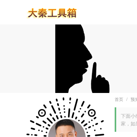
首页
/
预
下面小
家，如