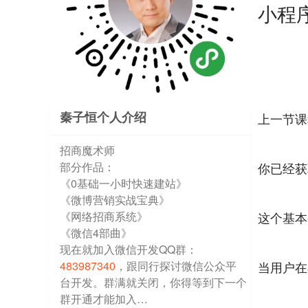
小程
秦子恒个人介绍
上一节课
招商魔术师
部分作品：
你已经获
《0基础一小时快速建站》
《微博营销实战宝典》
《网络招商系统》
这个基本
《微信4部曲》
现在就加入微信开发QQ群：
483987340
，跟同行探讨微信公众平
当用户在
台开发。群满就关闭，你得等到下一个
群开通才能加入…