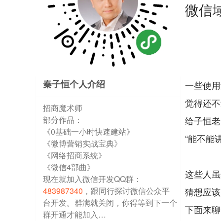
微信
秦子恒个人介绍
一些使用
觉得还不
招商魔术师
部分作品：
给子恒老
《0基础一小时快速建站》
“能不能
《微博营销实战宝典》
《网络招商系统》
《微信4部曲》
这些人虽
现在就加入微信开发QQ群：
483987340
，跟同行探讨微信公众平
猜想应该
台开发。群满就关闭，你得等到下一个
下面来聊
群开通才能加入…